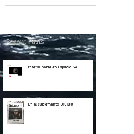
Recent Posts
Interminable en Espacio GAF
En el suplemento Brújula