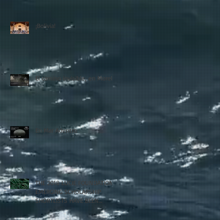
¡Bolivia!
El camino invisible, en Morelia
En Mar Adentro
THE 2018 LUCIE FOUNDATION
EMERGING SCHOLARSHIP
SHORTLISTS HAVE BEEN
ANNOUNCED!