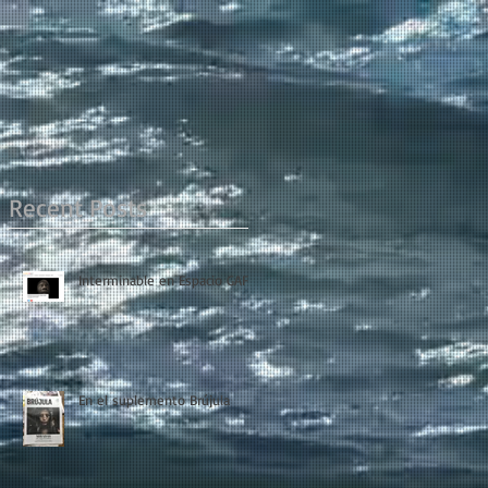
Recent Posts
Interminable en Espacio GAF
En el suplemento Brújula